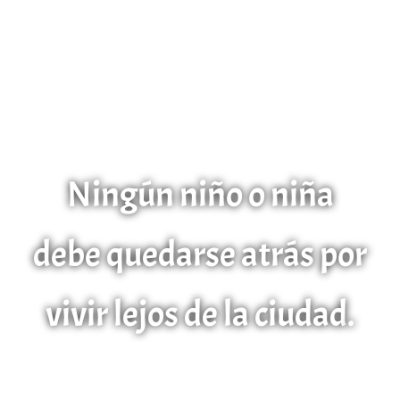
Ningún niño o niña
debe quedarse atrás por
vivir lejos de la ciudad
.