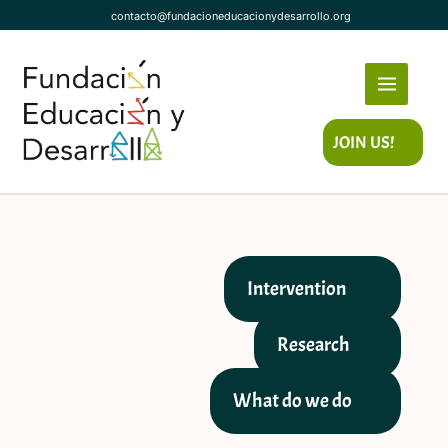
Skip
contacto@fundacioneducacionydesarrollo.org
to
content
JOIN US!
Intervention
Research
What do we do